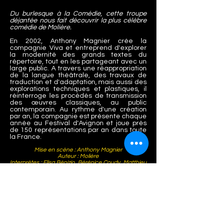
Du burlesque à la Comédie, cette troupe
déjantée nous fait découvrir la plus célèbre
comédie de Molière.
En 2002, Anthony Magnier crée la
compagnie Viva et entreprend d'explorer
la modernité des grands textes du
répertoire, tout en les partageant avec un
large public. A travers une réappropriation
de la langue théâtrale, des travaux de
tra
duction et d'adaptation, mais aussi des
explorations techniques et plastiques, il
réinterroge les procédés de transmission
des œuvres classiques, au public
contemporain. Au rythme d'une création
par an, la compagnie est présente chaque
année au Festival d'Avignon et joue près
de 150 représentations par an dans toute
la France.
Mise en scène : Anthony Magnier
Auteur : Molière
Interprètes : Elisa Bénizio, Bérénice Coudy, Matthieu
Hornuss, Anthony Magnier, Antoine Richard, Ronan
Rivière
Costumes : Mélisande de Serres
Lumières : Clément Commien et Marc Augustin-
Viguier
Accessoires : Sophie le Carpentier
Administration : Anne Mourotte
Diffusion : Soha Khelifa