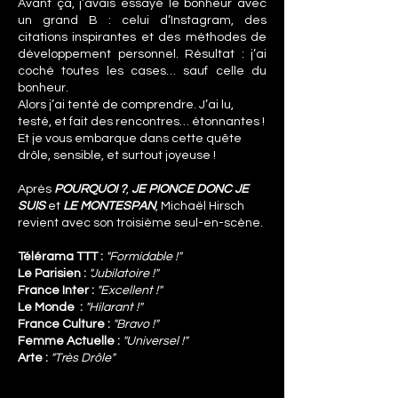
Avant ça, j’avais essayé le bonheur avec
un grand B : celui d’Instagram, des
citations inspirantes et des méthodes de
développement personnel. Résultat : j’ai
coché toutes les cases… sauf celle du
bonheur.
Alors j’ai tenté de comprendre. J’ai lu,
testé, et fait des rencontres… étonnantes !
Et je vous embarque dans cette quête
drôle, sensible, et surtout joyeuse !
Après
POURQUOI ?
,
JE PIONCE DONC JE
SUIS
et
LE MONTESPAN
, Michaël Hirsch
revient avec son troisième seul-en-scène.
Télérama TTT :
"Formidable !"
Le Parisien :
"Jubilatoire !"
France Inter :
"Excellent !"
Le Monde :
"Hilarant !"
France Culture :
"Bravo !"
Femme Actuelle :
"Universel !"
Arte :
"Très Drôle"
BFM
:
"Très vivant, très profond et très drôle
!"