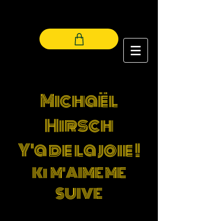
LES LUCIOLES
Michaël
Hirsch
Y'a de la joie !
Ki M'AIME ME
SUIVE