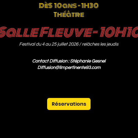
DèS 10 ans - 1H30
Théâtre
Salle Fleuve- 10
H1
Festival
du 4 au 25 juillet 2026
/ relâches les jeudis
Contact Diffusion : Stéphanie Gesnel
Diffusion@limpertinente93.com
Réservations
Théâtre des Lucioles
10 rue du Rempart St Lazare