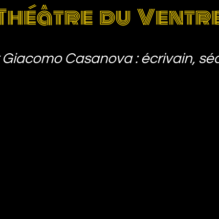
Théâtre du Ventr
 Giacomo Casanova : écrivain, séd