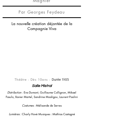
Magnier
Par Georges Feydeau
La nouvelle création déjantée de la
Compagnie Viva
Théâtre - Dès 10ans -
Durée 1h55
Salle Mistral
Distribution :
Eva Dumont, Guillaume Collignon, Mikael
Fasulo, Xavier Martel, Sandrine Moaligou, Laurent Paolini
Costumes :
Mélisande de Serres
Lumières :
Charly Hové Musiques : Mathias Castagné