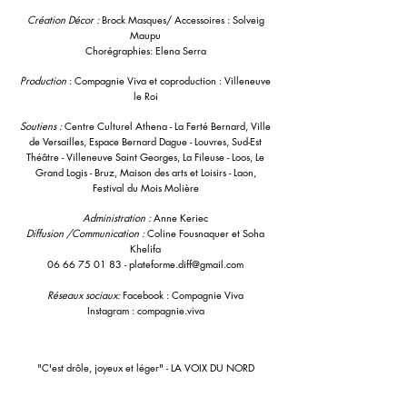
Création Décor :
Brock Masques/ Accessoires : Solveig
Maupu
Chorégraphies: Elena Serra
Production
: Compagnie Viva et coproduction : Villeneuve
le Roi
Soutiens :
Centre Culturel Athena - La Ferté Bernard, Ville
de Versailles, Espace Bernard Dague - Louvres, Sud-Est
Théâtre - Villeneuve Saint Georges, La Fileuse - Loos, Le
Grand Logis - Bruz, Maison des arts et Loisirs - Laon,
Festival du Mois Molière
Administration :
Anne Keriec
Diffusion /Communication :
Coline Fousnaquer et Soha
Khelifa
06 66 75 01 83 - plateforme.diff@gmail.com
Réseaux sociaux:
Facebook : Compagnie Viva
Instagram : compagnie.viva
"C'est drôle, joyeux et léger" - LA VOIX DU NORD