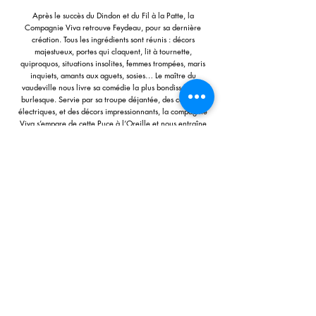
Après le succès du Dindon et du Fil à la Patte, la
Compagnie Viva retrouve Feydeau, pour sa dernière
création. Tous les ingrédients sont réunis : décors
majestueux, portes qui claquent, lit à tournette,
quiproquos, situations insolites, femmes trompées, maris
inquiets, amants aux aguets, sosies… Le maître du
vaudeville nous livre sa comédie la plus bondissante et
burlesque. Servie par sa troupe déjantée, des costumes
électriques, et des décors impressionnants, la compagnie
Viva s’empare de cette Puce à l’Oreille et nous entraîne
dans un tourbillon de rire et de folie.
La Compagnie Viva est présente au Festival d'Avignon
depuis 2003 avec près de 20 succès dont : Cyrano, Le Fil
à la Patte, Othello, Le Dindon, Le Misanthrope. En
résidence à Versailles depuis 2010.
www.compagnie-viva.fr/