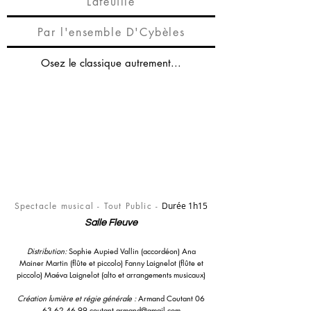
Lafeuille
Par l'ensemble D'Cybèles
Osez le classique autrement...
Spectacle musical - Tout Public -
Durée 1h15
Salle Fleuve
Distribution:
Sophie Aupied Vallin (accordéon) Ana
Mainer Martin (flûte et piccolo) Fanny Laignelot (flûte et
piccolo) Maéva Laignelot (alto et arrangements musicaux)
Création lumière et régie générale :
Armand Coutant
06
63 62 46 99
coutant.armand@gmail.com