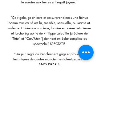
le sourire aux lèvres et l’esprit joyeux !
“Ça rigole, ça chicote et ça surprend mais une fichue
bonne musicalité est là, sensible, sensuelle, puissante et
ardente. Calées au cordeau, la mise en scène astucieuse
et la chorégraphie de Philippe Lafeuille (créateur de
“Tutu” et “Car/Men”) donnent un éclat complice au
spectacle.”
SPECTATIF
“Un pur régal où s’enchaînent gags et prouesses
techniques de quatre musiciennes talentueuses !”
ANOUSPARIS
L’Ensemble D’Cybèles est un quatuor inédit composé de
deux flûtes traversières, un alto et un accordéon. L’union
de ces instruments et l’emploi des piccolos offrent à cet
ensemble une tessiture couvrant plus de 7 octaves... ​Leurs
propres arrangements musicaux permettent à chaque
instrument d’exploiter toute la richesse de timbres dont il
dispose, créant un cocktail sonore innovant. Liées par
l’amitié et par cette volonté de transmettre, d’initier et
d’amuser, les quatre musiciennes ont décidé d’unir leurs
talents afin de partager leur passion de la musique en
créant le spectacle musical "Oum Pa Pa !"