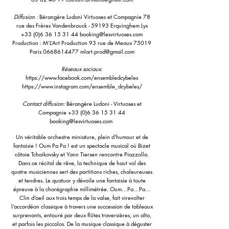
Diffusion :
Bérangère Ludoni Virtuoses et Compagnie 78
rue des Frères Vandenbrouck - 59193 Erquinghem Lys
+33 (0)6 36 15 31 44
booking@lesvirtuoses.com
Production : M’L’Art Production 93 rue de Meaux 75019
Paris
0668614477
mlart.prod@gmail.com
Réseaux sociaux
:
https://www.facebook.com/ensembledcybeles
https://www.instagram.com/ensemble_dcybeles/
Contact diffusion:
Bérangère Ludoni - Virtuoses et
Compagnie
+33 (0)6 36 15 31 44
booking@lesvirtuoses.com
Un véritable orchestre miniature, plein d’humour et de
fantaisie ! Oum Pa Pa ! est un spectacle musical où Bizet
côtoie Tchaikovsky et Yann Tiersen rencontre Piazzolla.
Dans ce récital de rêve, la technique de haut vol des
quatre musiciennes sert des partitions riches, chaleureuses
et tendres. Le quatuor y dévoile une fantaisie à toute
épreuve à la chorégraphie millimétrée. Oum…Pa…Pa…
Clin d’oeil aux trois temps de la valse, fait virevolter
l’accordéon classique à travers une succession de tableaux
surprenants, entouré par deux flûtes traversières, un alto,
et parfois les piccolos. De la musique classique à déguster